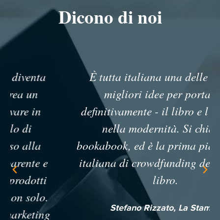
Dicono di noi
È tutta italiana una delle cinque
migliori idee per portare -
definitivamente - il libro e l’editoria
nella modernità. Si chiama
bookabook, ed è la prima piattaforma
italiana di crowdfunding dedicata al
libro.
Stefano Rizzato, La Stampa