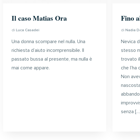
Fino a
Il caso Matias Ora
di
Nadia D
di
Luca Casadei
Nevica da
Una donna scompare nel nulla. Una
stesso m
richiesta d’aiuto incomprensibile. Il
trovato i
passato bussa al presente, ma nulla è
che l’ha 
mai come appare.
Non avev
nascosta
abbandon
improvvi
senza […