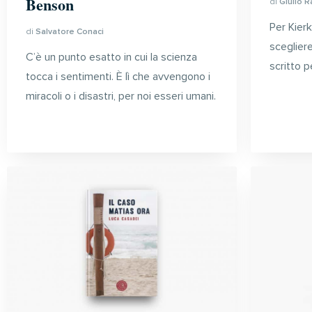
Benson
di
Giulio R
Per Kierk
di
Salvatore Conaci
sceglier
C’è un punto esatto in cui la scienza
scritto pe
tocca i sentimenti. È lì che avvengono i
miracoli o i disastri, per noi esseri umani.