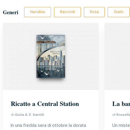
Generi
Narrativa
Racconti
Rosa
Giallo
Ricatto a Central Station
La ba
di
Giulia A. E. Santilli
di
Rossell
In una fredda sera di ottobre la dorata
Un miste