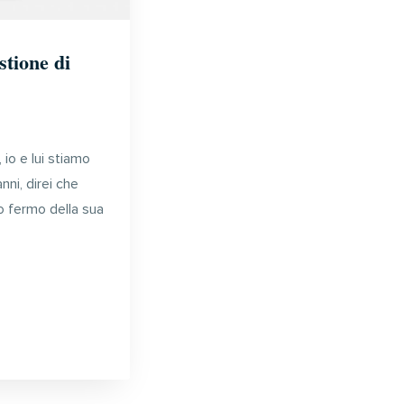
tione di
 io e lui stiamo
nni, direi che
o fermo della sua