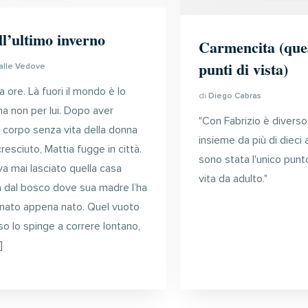
ll’ultimo inverno
Carmencita (ques
punti di vista)
alle Vedove
 ore. Là fuori il mondo è lo
di
Diego Cabras
a non per lui. Dopo aver
"Con Fabrizio è diverso,
l corpo senza vita della donna
insieme da più di dieci a
cresciuto, Mattia fugge in città.
sono stata l'unico punt
a mai lasciato quella casa
vita da adulto."
 dal bosco dove sua madre l’ha
ato appena nato. Quel vuoto
so lo spinge a correre lontano,
]