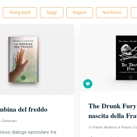
Young Adult
Saggi
Ragazzi
Non fiction
The Drunk Fury
mbina del freddo
nascita della Fra
a Canevari
di
Paolo Andrico e Paolo C
rioso dialogo epistolare tra