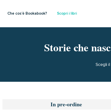
Che cos’è Bookabook?
Scopri i libri
Storie che nasc
Scegli i
In pre-ordine