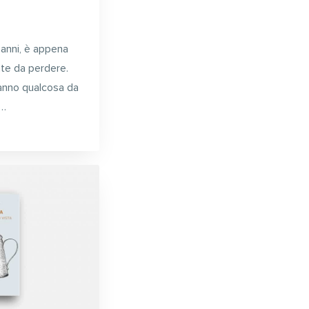
anni, è appena
nte da perdere.
 hanno qualcosa da
i…