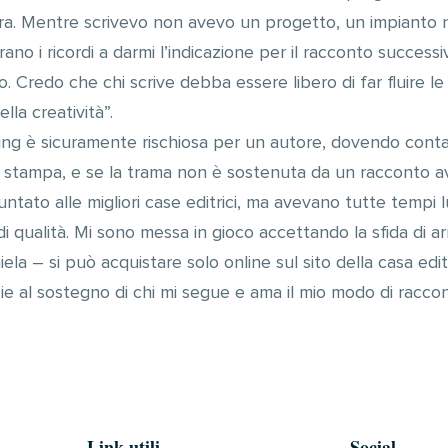
rra. Mentre scrivevo non avevo un progetto, un impianto n
rano i ricordi a darmi l’indicazione per il racconto succes
. Credo che chi scrive debba essere libero di far fluire l
lla creatività”.
ding è sicuramente rischiosa per un autore, dovendo cont
in stampa, e se la trama non è sostenuta da un racconto av
o puntato alle migliori case editrici, ma avevano tutte temp
i qualità. Mi sono messa in gioco accettando la sfida di 
iela – si può acquistare solo online sul sito della casa e
e al sostegno di chi mi segue e ama il mio modo di raccont
Link utili
Social