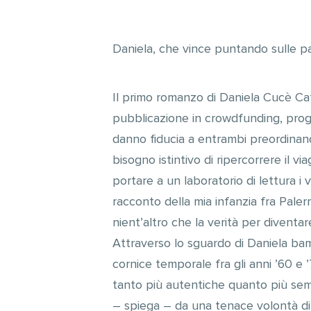
Daniela, che vince puntando sulle pa
Il primo romanzo di Daniela Cucè Cafeo
pubblicazione in crowdfunding, progett
danno fiducia a entrambi preordinando 
bisogno istintivo di ripercorrere il v
portare a un laboratorio di lettura i 
racconto della mia infanzia fra Pale
nient’altro che la verità per diventa
Attraverso lo sguardo di Daniela bamb
cornice temporale fra gli anni ’60 e 
tanto più autentiche quanto più semb
– spiega – da una tenace volontà di r