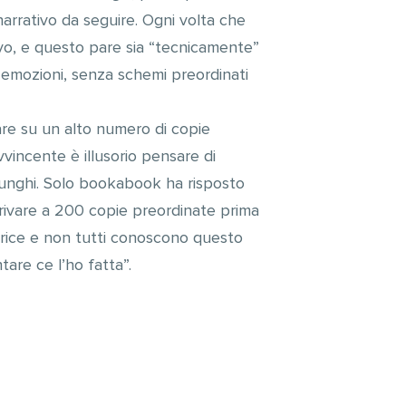
arrativo da seguire. Ogni volta che
sivo, e questo pare sia “tecnicamente”
e emozioni, senza schemi preordinati
are su un alto numero di copie
vincente è illusorio pensare di
i lunghi. Solo bookabook ha risposto
arrivare a 200 copie preordinate prima
ditrice e non tutti conoscono questo
are ce l’ho fatta”.