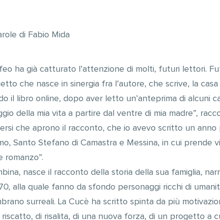
role di Fabio Mida
 ha già catturato l’attenzione di molti, futuri lettori. Fu
o che nasce in sinergia fra l’autore, che scrive, la casa ed
il libro online, dopo aver letto un’anteprima di alcuni cap
iaggio della mia vita a partire dal ventre di mia madre”, rac
versi che aprono il racconto, che io avevo scritto un anno p
rmo, Santo Stefano di Camastra e Messina, in cui prende vi
re romanzo”.
ina, nasce il racconto della storia della sua famiglia, na
’70, alla quale fanno da sfondo personaggi ricchi di umanità
rano surreali. La Cucè ha scritto spinta da più motivazion
iscatto, di risalita, di una nuova forza, di un progetto a c