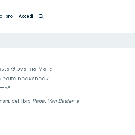
o libro
Accedi
lista Giovanna Maria
ro edito bookabook.
tte“
ani, del libro
Papà, Van Basten e