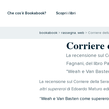
Che cos’è Bookabook?
Scopri i libri
bookabook
>
rassegna
,
web
>
Corriere dell
Corriere 
La recensione sul Co
Fagnani, del libro 
“Weah e Van Basten 
La recensione sul Corriere della Sera
altri supereroi
di Edoardo Maturo ed
“
Weah e Van Basten come supereroi. 