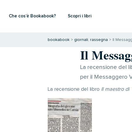
Che cos’è Bookabook?
Scopri i libri
bookabook
>
giornali
,
rassegna
>
Il Messag
Il Messag
La recensione del li
per il Messaggero 
La recensione del libro
Il maestro di