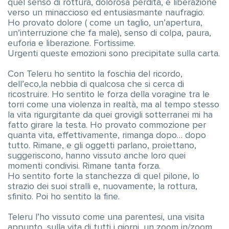
quel senso di rottura, dolorosa perdita, e liberazione
verso un minaccioso ed entusiasmante naufragio.
Ho provato dolore ( come un taglio, un’apertura,
un’interruzione che fa male), senso di colpa, paura,
euforia e liberazione. Fortissime.
Urgenti queste emozioni sono precipitate sulla carta.
Con Teleru ho sentito la foschia del ricordo,
dell’eco,la nebbia di qualcosa che si cerca di
ricostruire. Ho sentito le forza della voragine tra le
torri come una violenza in realtà, ma al tempo stesso
la vita rigurgitante da quei grovigli sotterranei mi ha
fatto girare la testa. Ho provato commozione per
quanta vita, effettivamente, rimanga dopo… dopo
tutto. Rimane, e gli oggetti parlano, proiettano,
suggeriscono, hanno vissuto anche loro quei
momenti condivisi. Rimane tanta forza.
Ho sentito forte la stanchezza di quel pilone, lo
strazio dei suoi stralli e, nuovamente, la rottura,
sfinito. Poi ho sentito la fine.
Teleru l’ho vissuto come una parentesi, una visita
appunto, sulla vita di tutti i giorni, un zoom in/zoom