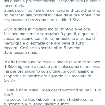
dei quadri e poi scomparisse, lasciando solo i quadri a
raccontarla.
Guardando il portale e le campagne di crowdfunding
ho pensato alle possibilità visive delle mie storie, che
si sposavano benissimo con lo stile di Silvia.
Silvia dipinge in maniera molto istintiva e veloce,
fissando momenti e sensazioni fuggenti, e questo si
sposa benissimo con storie fantastiche al senso di
meraviglia e di epifania che alla base di tutti i
racconti. Così ne ho scritte altre 5 perchè
diventassero quadri.
In effetti sono molto curiosa anche di sentire la voce
di Silvia riguardo a questa particolarissima esperienza,
ma per ora andiamo con ordine….e continuiamo a
scoprire altri particolare riguardo alla raccolta di
favole.
Come è nata Mario, l’idea del crowdfunding per il tuo
libro?
Ho scoperto Bookabook, mi sono studiato come
funzionava e mi sono piaciuti subito.