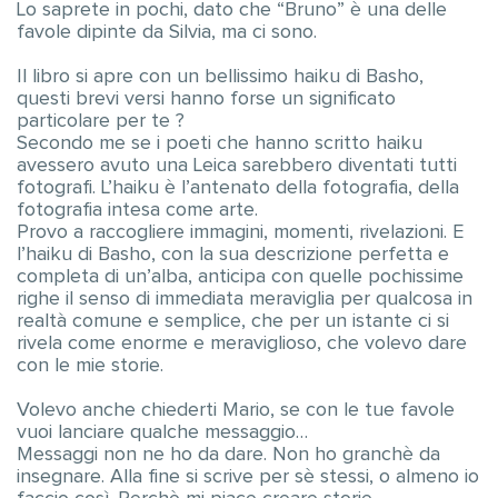
Lo saprete in pochi, dato che “Bruno” è una delle
favole dipinte da Silvia, ma ci sono.
Il libro si apre con un bellissimo haiku di Basho,
questi brevi versi hanno forse un significato
particolare per te ?
Secondo me se i poeti che hanno scritto haiku
avessero avuto una Leica sarebbero diventati tutti
fotografi. L’haiku è l’antenato della fotografia, della
fotografia intesa come arte.
Provo a raccogliere immagini, momenti, rivelazioni. E
l’haiku di Basho, con la sua descrizione perfetta e
completa di un’alba, anticipa con quelle pochissime
righe il senso di immediata meraviglia per qualcosa in
realtà comune e semplice, che per un istante ci si
rivela come enorme e meraviglioso, che volevo dare
con le mie storie.
Volevo anche chiederti Mario, se con le tue favole
vuoi lanciare qualche messaggio…
Messaggi non ne ho da dare. Non ho granchè da
insegnare. Alla fine si scrive per sè stessi, o almeno io