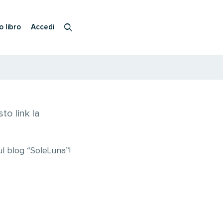
o libro
Accedi
to link la
l blog “SoleLuna”!