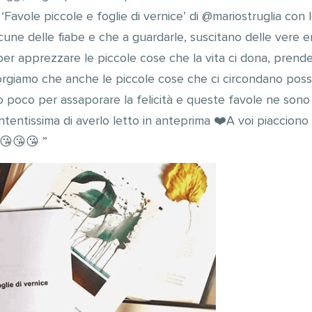
Favole piccole e foglie di vernice’ di @mariostruglia con le 
ne delle fiabe e che a guardarle, suscitano delle vere emozi
saper apprezzare le piccole cose che la vita ci dona, prend
corgiamo che anche le piccole cose che ci circondano posso
 poco per assaporare la felicità e queste favole ne sono
ontentissima di averlo letto in anteprima ❤️A voi piacciono i
 😘😘😘 ”