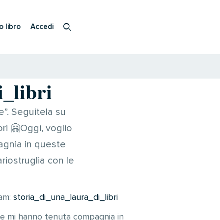
o libro
Accedi
_libri
e”. Seguitela su
ori 🤗Oggi, voglio
pagnia in queste
riostruglia con le
ram:
storia_di_una_laura_di_libri
 che mi hanno tenuta compagnia in