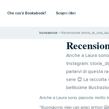
Che cos’è Bookabook?
Scopri i libri
bookabook
>
Recensione storia_di_una_laur
Recension
Anche a Laura sono p
Instagram: storia_di
parlarvi di questa 
sere 😊 La raccolta 
bellissime illustrazio
Anche a Laura sono piaciute molto le
“Buongiorno miei cari amici lettori 