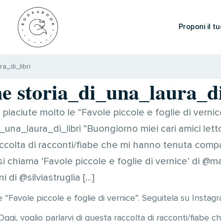
Proponi il tu
a_di_libri
e storia_di_una_laura_di
iaciute molto le “Favole piccole e foglie di vernic
_una_laura_di_libri “Buongiorno miei cari amici lett
raccolta di racconti/fiabe che mi hanno tenuta com
si chiama ‘Favole piccole e foglie di vernice’ di @ma
ni di @silviastruglia […]
 “Favole piccole e foglie di vernice”. Seguitela su Instag
Oggi, voglio parlarvi di questa raccolta di racconti/fiabe