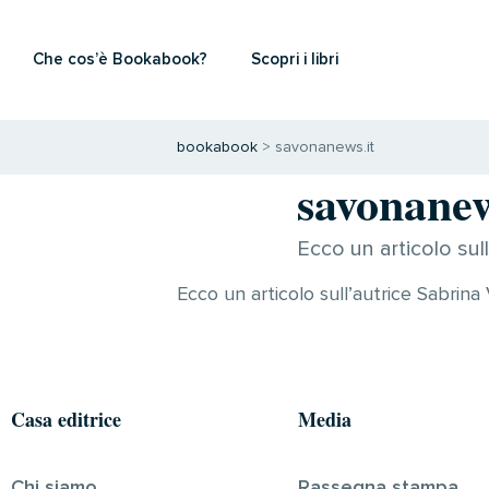
Che cos’è Bookabook?
Scopri i libri
bookabook
>
savonanews.it
savonanew
Ecco un articolo sul
Ecco un articolo sull’autrice Sabrina
Casa editrice
Media
Chi siamo
Rassegna stampa