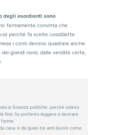
” o degli esordienti sono
no fermamente convinta che
rice) perché fa scelte cosiddette
l mese i conti devono quadrare anche
i dei grandi nomi, dalle vendite certe,
.
ata in Scienze politiche, perché volevo
alla fine, ho preferito leggere e lavorare
e forme.
da casa, e da quasi tre anni lavoro come