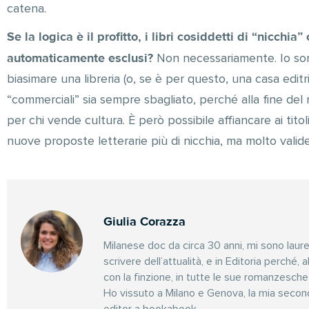
catena.
Se la logica è il profitto, i libri cosiddetti di “nicchia
automaticamente esclusi?
Non necessariamente. Io so
biasimare una libreria (o, se è per questo, una casa edit
“commerciali” sia sempre sbagliato, perché alla fine de
per chi vende cultura. È però possibile affiancare ai titol
nuove proposte letterarie più di nicchia, ma molto valide
Giulia Corazza
Milanese doc da circa 30 anni, mi sono laure
scrivere dell’attualità, e in Editoria perché, 
con la finzione, in tutte le sue romanzesch
Ho vissuto a Milano e Genova, la mia secon
editor a bookabook.