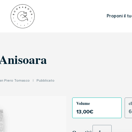
Proponi il tu
Anisoara
an Piero Tomasco
|
Pubblicato
Volume
e
13,00
€
6