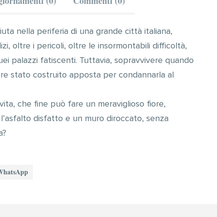
iornamenti (0)
Commenti (0)
a nella periferia di una grande città italiana,
i, oltre i pericoli, oltre le insormontabili difficoltà,
quei palazzi fatiscenti. Tuttavia, sopravvivere quando
ere stato costruito apposta per condannarla al
vita, che fine può fare un meraviglioso fiore,
’asfalto disfatto e un muro diroccato, senza
a?
WhatsApp