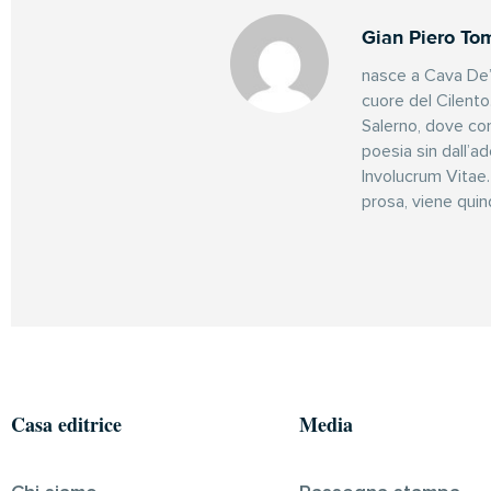
Gian Piero To
nasce a Cava De’ 
cuore del Cilento.
Salerno, dove con
poesia sin dall’a
Involucrum Vitae.
prosa, viene quind
Casa editrice
Media