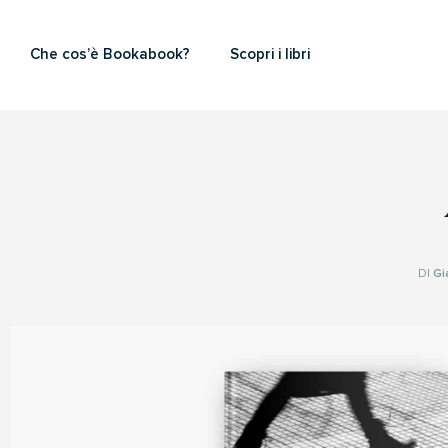
Che cos’è Bookabook?
Scopri i libri
DI
Gi