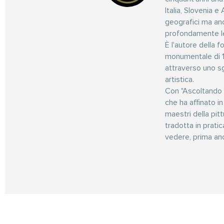
Italia, Slovenia e
geografici ma anch
profondamente l
È l'autore della 
monumentale di 18
attraverso uno sg
artistica.
Con "Ascoltando l
che ha affinato in
maestri della pi
tradotta in prati
vedere, prima anc