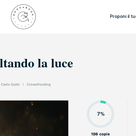
Proponi il tu
ltando la luce
I
Carlo Gulin
|
Crowdfunding
7%
186 copie