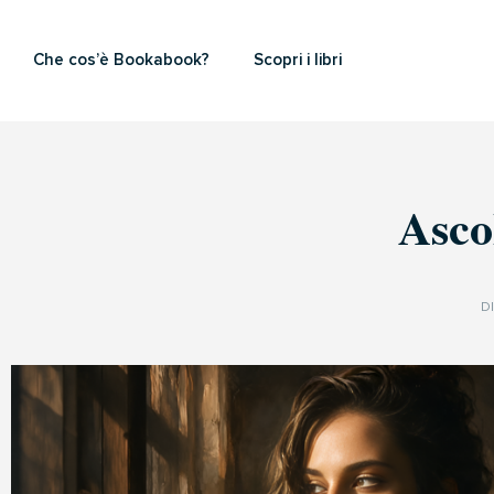
Che cos’è Bookabook?
Scopri i libri
Asco
D