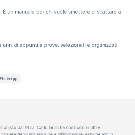
te. È un manuale per chi vuole smettere di scattare a
i e anni di appunti e prove, selezionati e organizzati
WhatsApp
ionista dal 1972, Carlo Gulin ha costruito in oltre
 carriera dedicata alla luce e all'immagine, esponendo in