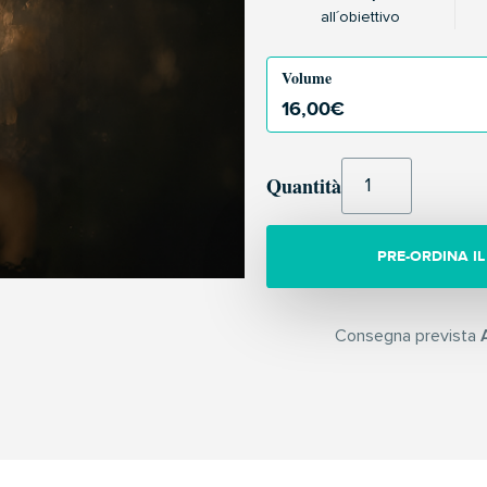
all´obiettivo
Volume
16,00
€
Quantità
PRE-ORDINA IL
Consegna prevista
A