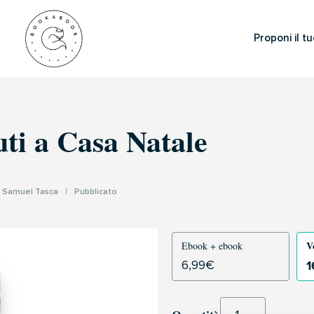
Proponi il tu
ti a Casa Natale
I
Samuel Tasca
|
Pubblicato
V
Ebook + ebook
1
6,99
€