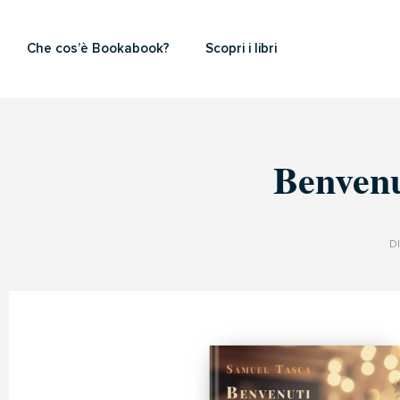
Che cos’è Bookabook?
Scopri i libri
Benvenu
D