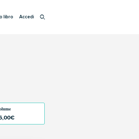
o libro
Accedi
olume
6,00
€