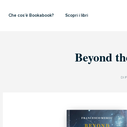
Che cos’è Bookabook?
Scopri i libri
Beyond the
DI
F