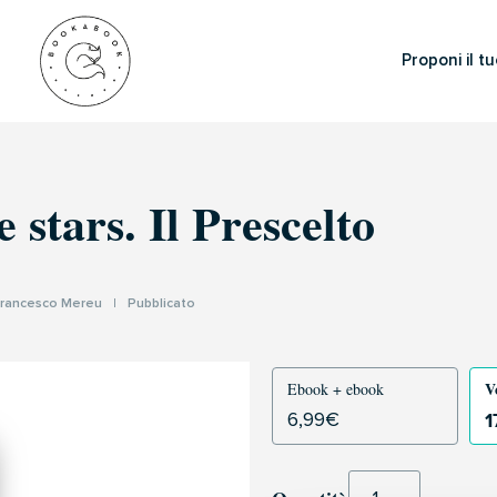
Proponi il tu
 stars. Il Prescelto
rancesco Mereu
|
Pubblicato
V
Ebook + ebook
1
6,99
€