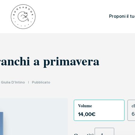
Proponi il tu
anchi a primavera
I
Giulia D'Intino
|
Pubblicato
Volume
e
14,00
€
6