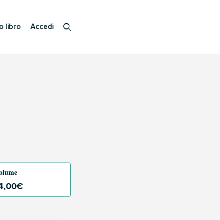
o libro
Accedi
olume
4,00
€