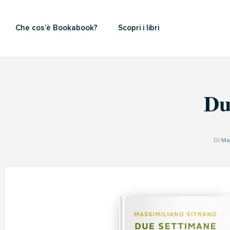
Che cos’è Bookabook?
Scopri i libri
Du
DI
Ma