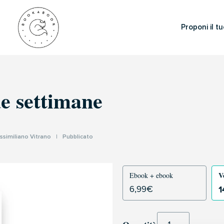
Proponi il tu
e settimane
ssimiliano Vitrano
|
Pubblicato
V
Ebook + ebook
1
6,99
€