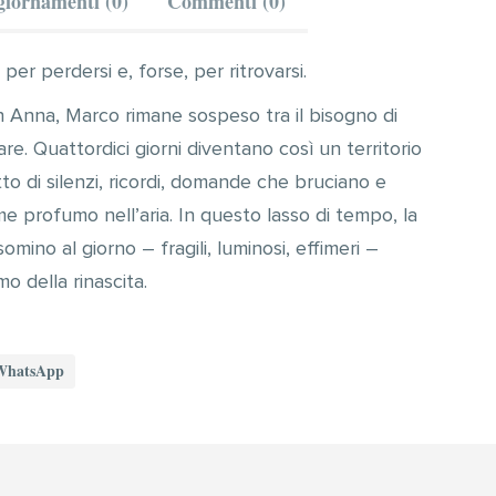
iornamenti (0)
Commenti (0)
er perdersi e, forse, per ritrovarsi.
on Anna, Marco rimane sospeso tra il bisogno di
are. Quattordici giorni diventano così un territorio
to di silenzi, ricordi, domande che bruciano e
e profumo nell’aria. In questo lasso di tempo, la
elsomino al giorno – fragili, luminosi, effimeri –
mo della rinascita.
WhatsApp