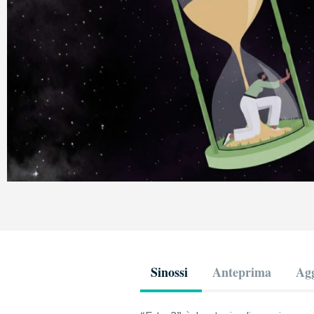
Sinossi
Anteprima
Agg