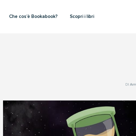
Che cos’è Bookabook?
Scopri i libri
DI
Ar