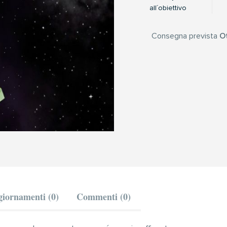
all´obiettivo
Consegna prevista
Ot
iornamenti (0)
Commenti (0)