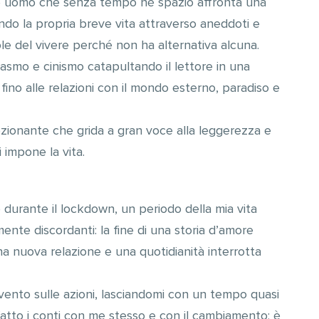
ane uomo che senza tempo né spazio affronta una
ndo la propria breve vita attraverso aneddoti e
gole del vivere perché non ha alternativa alcuna.
casmo e cinismo catapultando il lettore in una
 fino alle relazioni con il mondo esterno, paradiso e
ionante che grida a gran voce alla leggerezza e
 impone la vita.
 durante il lockdown, un periodo della mia vita
te discordanti: la fine di una storia d’amore
una nuova relazione e una quotidianità interrotta
vvento sulle azioni, lasciandomi con un tempo quasi
 fatto i conti con me stesso e con il cambiamento; è