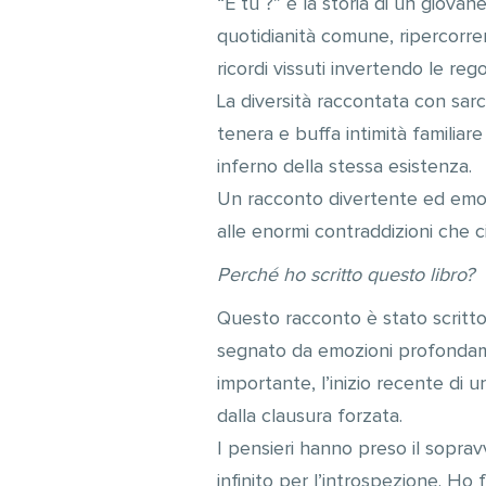
“E tu ?” è la storia di un giov
quotidianità comune, ripercorre
ricordi vissuti invertendo le re
La diversità raccontata con sar
tenera e buffa intimità familiare
inferno della stessa esistenza.
Un racconto divertente ed emoz
alle enormi contraddizioni che ci
Perché ho scritto questo libro?
Questo racconto è stato scritto
segnato da emozioni profondamen
importante, l’inizio recente di 
dalla clausura forzata.
I pensieri hanno preso il sopra
infinito per l’introspezione. Ho