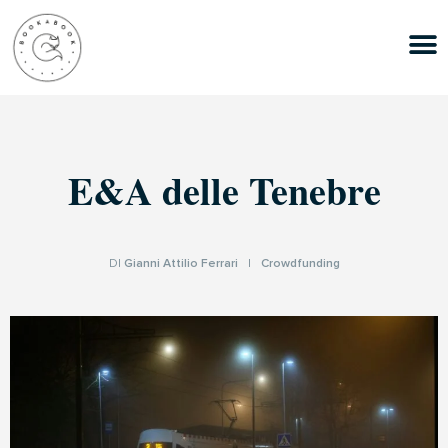
E&A delle Tenebre
DI
Gianni Attilio Ferrari
|
Crowdfunding