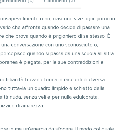
iornamenti (2)
Commenti (2)
 consapevolmente o no, ciascuno vive ogni giorno in
alvario che affronta quando decide di passare una
ere che prova quando è prigioniero di se stesso. È
 una conversazione con uno sconosciuto o,
 percepisce quando si passa da una scuola all’altra.
poranea è piegata, per le sue contraddizioni e
uotidianità trovano forma in racconti di diversa
ono tuttavia un quadro limpido e schietto della
tà nuda, senza veli e per nulla edulcorata,
izzico di amarezza.
pre in me un’energia da sfogare. Il modo col quale