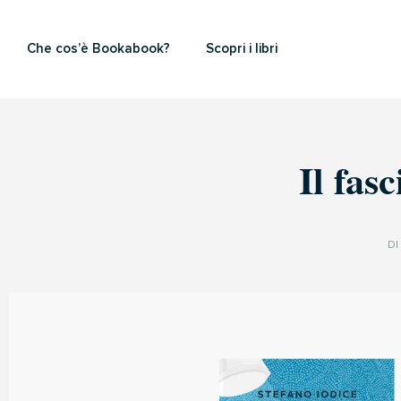
Che cos’è Bookabook?
Scopri i libri
Il fas
DI