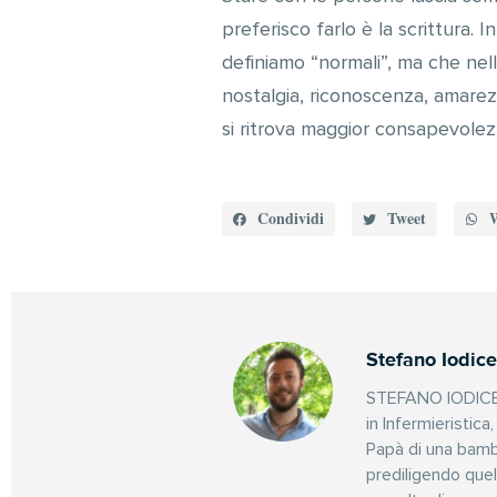
preferisco farlo è la scrittura.
definiamo “normali”, ma che nel
nostalgia, riconoscenza, amarez
si ritrova maggior consapevolezz
Condividi
Tweet
Stefano Iodice
STEFANO IODICE n
in Infermieristica
Papà di una bambin
prediligendo quel