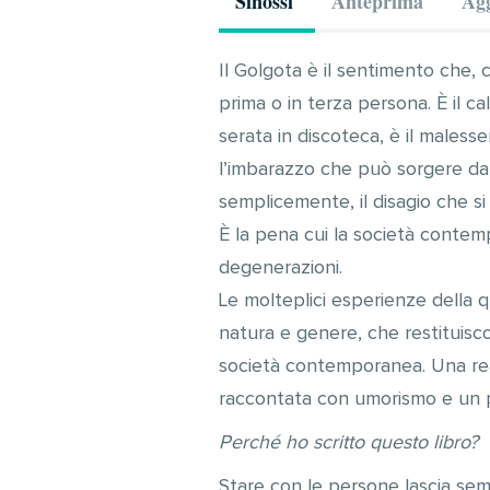
Sinossi
Anteprima
Agg
Il Golgota è il sentimento che,
prima o in terza persona. È il c
serata in discoteca, è il maless
l’imbarazzo che può sorgere da
semplicemente, il disagio che si
È la pena cui la società contem
degenerazioni.
Le molteplici esperienze della q
natura e genere, che restituisc
società contemporanea. Una real
raccontata con umorismo e un p
Perché ho scritto questo libro?
Stare con le persone lascia sem