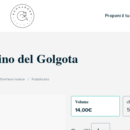
Proponi il tu
cino del Golgota
Stefano Iodice
|
Pubblicato
Volume
e
14,00
€
5