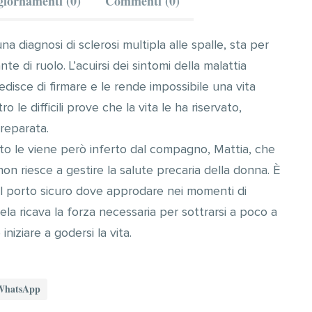
iornamenti (0)
Commenti (0)
a diagnosi di sclerosi multipla alle spalle, sta per
e di ruolo. L’acuirsi dei sintomi della malattia
disce di firmare e le rende impossibile una vita
 le difficili prove che la vita le ha riservato,
reparata.
ato le viene però inferto dal compagno, Mattia, che
non riesce a gestire la salute precaria della donna. È
re il porto sicuro dove approdare nei momenti di
la ricava la forza necessaria per sottrarsi a poco a
niziare a godersi la vita.
WhatsApp