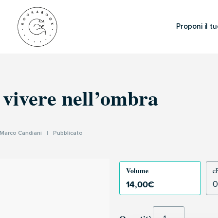
Proponi il tu
 vivere nell’ombra
Marco Candiani
|
Pubblicato
Volume
e
14,00
€
0