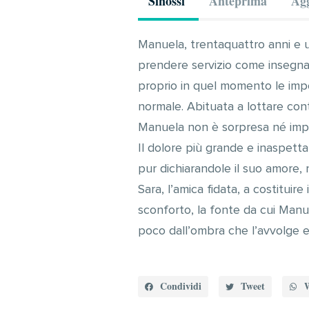
Sinossi
Anteprima
Agg
Manuela, trentaquattro anni e un
prendere servizio come insegnant
proprio in quel momento le impe
normale. Abituata a lottare contro
Manuela non è sorpresa né imp
Il dolore più grande e inaspett
pur dichiarandole il suo amore, 
Sara, l’amica fidata, a costitui
sconforto, la fonte da cui Manue
poco dall’ombra che l’avvolge e i
Condividi
Tweet