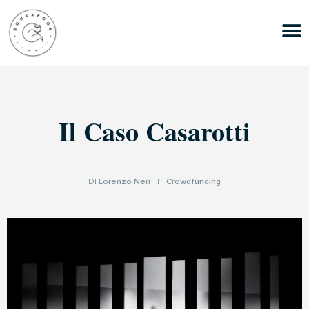
Il Caso Casarotti
DI
Lorenzo Neri
|
Crowdfunding