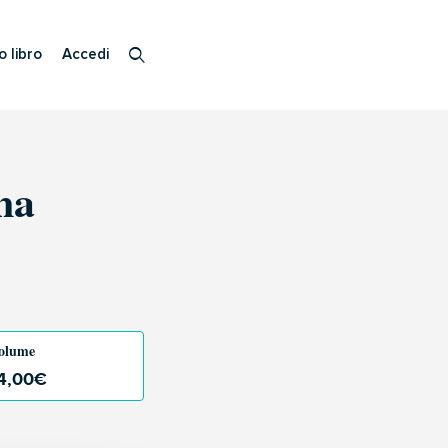
o libro
Accedi
na
olume
4,00
€