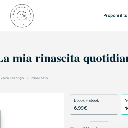
Proponi il tu
La mia rinascita quotidia
I
Zaira Kasongo
|
Pubblicato
V
Ebook + ebook
1
6,99
€