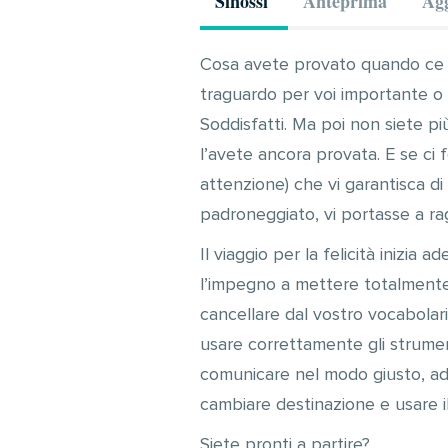
Sinossi
Anteprima
Agg
Cosa avete provato quando ce 
traguardo per voi importante o u
Soddisfatti. Ma poi non siete pi
l’avete ancora provata. E se ci
attenzione) che vi garantisca d
padroneggiato, vi portasse a rag
Il viaggio per la felicità inizi
l’impegno a mettere totalmente 
cancellare dal vostro vocabolari
usare correttamente gli strument
comunicare nel modo giusto, ad 
cambiare destinazione e usare i
Siete pronti a partire?