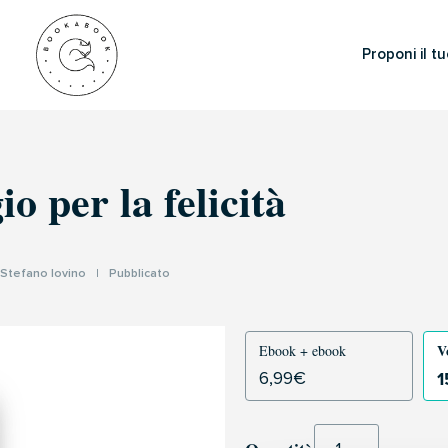
Proponi il tu
io per la felicità
Stefano Iovino
|
Pubblicato
V
Ebook + ebook
1
6,99
€