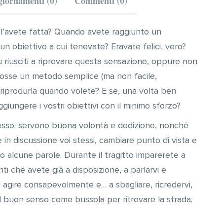
iornamenti (0)
Commenti (0)
l’avete fatta? Quando avete raggiunto un
n obiettivo a cui tenevate? Eravate felici, vero?
ù riusciti a riprovare questa sensazione, oppure non
 fosse un metodo semplice (ma non facile,
i riprodurla quando volete? E se, una volta ben
giungere i vostri obiettivi con il minimo sforzo?
a adesso; servono buona volontà e dedizione, nonché
in discussione voi stessi, cambiare punto di vista e
o alcune parole. Durante il tragitto imparerete a
i che avete già a disposizione, a parlarvi e
agire consapevolmente e… a sbagliare, ricredervi,
l buon senso come bussola per ritrovare la strada.