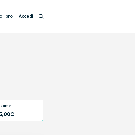
o libro
Accedi
olume
5,00
€