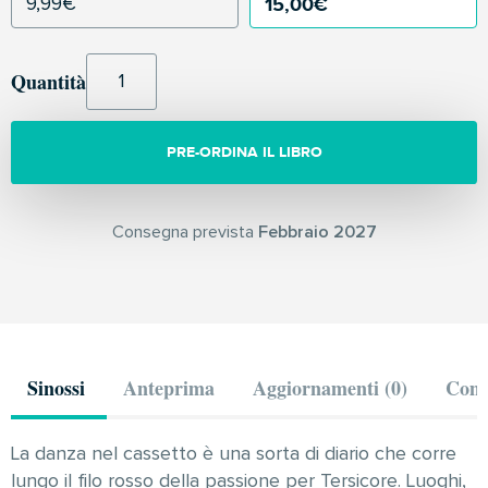
15,00
€
9,99
€
Quantità
PRE-ORDINA IL LIBRO
Consegna prevista
Febbraio 2027
Sinossi
Anteprima
Aggiornamenti (0)
Comm
La danza nel cassetto è una sorta di diario che corre
lungo il filo rosso della passione per Tersicore. Luoghi,