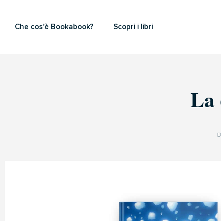
Che cos’è Bookabook?
Scopri i libri
La 
D