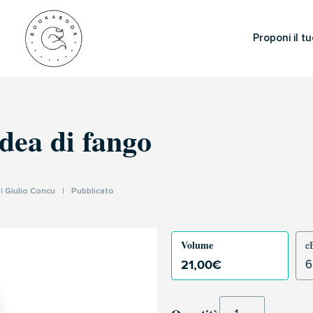
Proponi il tu
dea di fango
I
Giulio Concu
|
Pubblicato
Volume
e
21,00
€
6