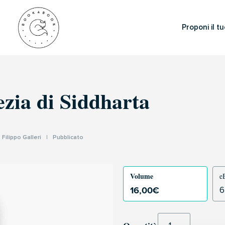
Proponi il tu
ezia di Siddharta
I
Filippo Galleri
|
Pubblicato
Volume
e
16,00
€
6