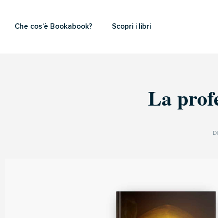
Che cos’è Bookabook?
Scopri i libri
La prof
D