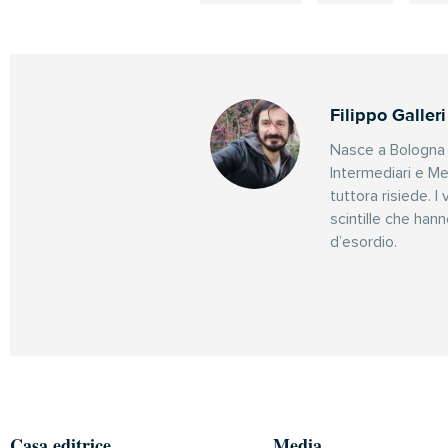
Filippo Galleri
Nasce a Bologna n
Intermediari e Mer
tuttora risiede. I 
scintille che han
d’esordio.
Casa editrice
Media