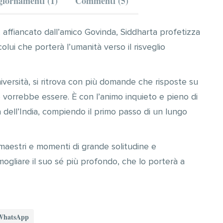
iornamenti (1)
Commenti (5)
ta, affiancato dall’amico Govinda, Siddharta
profetizza
olui che porterà l’umanità verso il risveglio
iversità, si ritrova con più domande che risposte su
e vorrebbe essere. È con l’animo inquieto e pieno di
ta dell’India, compiendo il primo passo di un lungo
 maestri e momenti di grande solitudine e
rmogliare il suo sé più profondo, che lo porterà a
WhatsApp