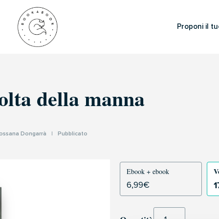
Proponi il tu
olta della manna
ossana Dongarrà
|
Pubblicato
V
Ebook + ebook
1
6,99
€