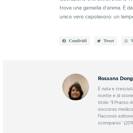
trova una gemella d’anima. È da 
unico vero capolavoro: un lampo d
Condividi
Tweet
Rossana Dong
È nata e cresciut
ricette e di stori
titolo “Il Pranzo 
soccorso medico 
Flaccovio editor
scomparso” (2018