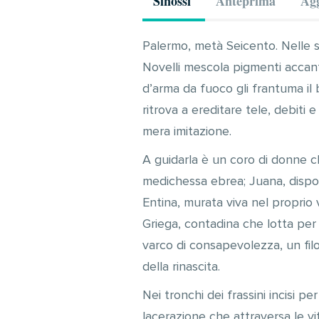
Sinossi
Anteprima
Agg
Palermo, metà Seicento. Nelle st
Novelli mescola pigmenti accant
d’arma da fuoco gli frantuma il 
ritrova a ereditare tele, debit
mera imitazione.
A guidarla è un coro di donne ch
medichessa ebrea; Juana, dispost
Entina, murata viva nel proprio
Griega, contadina che lotta per 
varco di consapevolezza, un filo
della rinascita.
Nei tronchi dei frassini incisi p
lacerazione che attraversa le vit