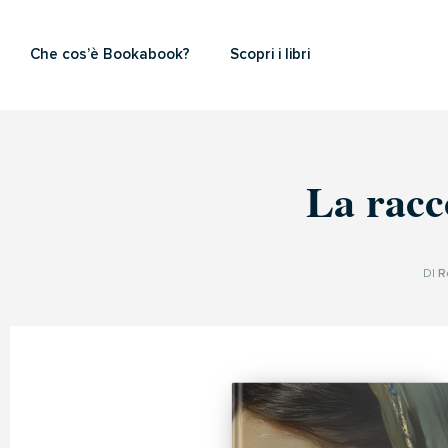
Che cos’è Bookabook?
Scopri i libri
La racc
DI
R