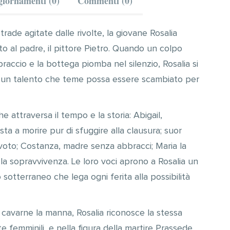
iornamenti (0)
Commenti (0)
rade agitate dalle rivolte, la giovane Rosalia
o al padre, il pittore Pietro. Quando un colpo
braccio e la bottega piomba nel silenzio, Rosalia si
i e un talento che teme possa essere scambiato per
e attraversa il tempo e la storia: Abigail,
a a morire pur di sfuggire alla clausura; suor
 voto; Costanza, madre senza abbracci; Maria la
la sopravvivenza. Le loro voci aprono a Rosalia un
 sotterraneo che lega ogni ferita alla possibilità
er cavarne la manna, Rosalia riconosce la stessa
e femminili, e nella figura della martire Prassede