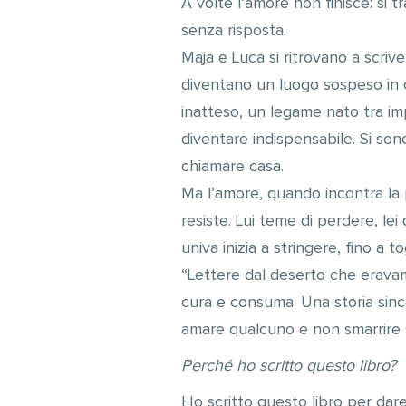
A volte l’amore non finisce: si 
senza risposta.
Maja e Luca si ritrovano a scriv
diventano un luogo sospeso in c
inatteso, un legame nato tra impe
diventare indispensabile. Si son
chiamare casa.
Ma l’amore, quando incontra la 
resiste. Lui teme di perdere, lei
univa inizia a stringere, fino a t
“Lettere dal deserto che eravam
cura e consuma. Una storia sincera
amare qualcuno e non smarrire s
Perché ho scritto questo libro?
Ho scritto questo libro per dar