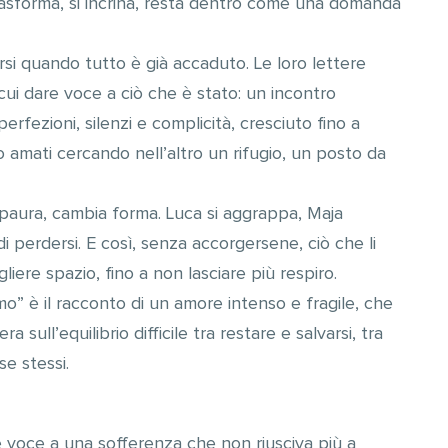
trasforma, si incrina, resta dentro come una domanda
ersi quando tutto è già accaduto. Le loro lettere
ui dare voce a ciò che è stato: un incontro
rfezioni, silenzi e complicità, cresciuto fino a
o amati cercando nell’altro un rifugio, un posto da
paura, cambia forma. Luca si aggrappa, Maja
 di perdersi. E così, senza accorgersene, ciò che li
ogliere spazio, fino a non lasciare più respiro.
o” è il racconto di un amore intenso e fragile, che
 sull’equilibrio difficile tra restare e salvarsi, tra
e stessi.
e voce a una sofferenza che non riusciva più a