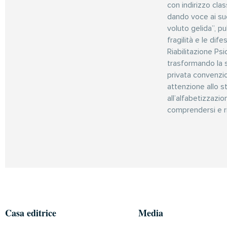
con indirizzo clas
dando voce ai suo
voluto gelida”, pu
fragilità e le dif
Riabilitazione Ps
trasformando la s
privata convenzio
attenzione allo s
all’alfabetizzazio
comprendersi e ri
Casa editrice
Media