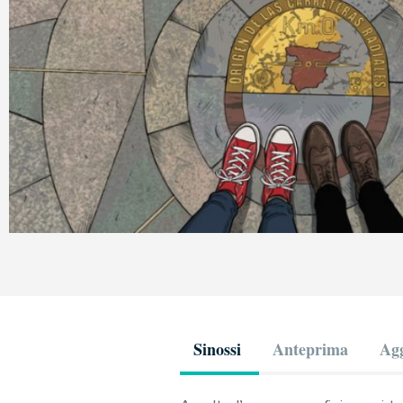
Sinossi
Anteprima
Agg