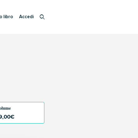
o libro
Accedi
olume
9,00
€