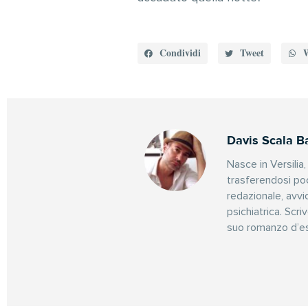
Condividi
Tweet
Davis Scala Ba
Nasce in Versilia
trasferendosi poc
redazionale, avvi
psichiatrica. Scri
suo romanzo d’es