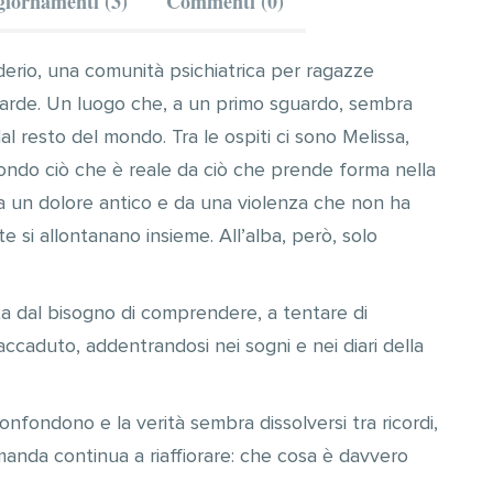
iornamenti (3)
Commenti (0)
derio, una comunità psichiatrica per ragazze
arde. Un luogo che, a un primo sguardo, sembra
 resto del mondo. Tra le ospiti ci sono Melissa,
 fondo ciò che è reale da ciò che prende forma nella
a un dolore antico e da una violenza che non ha
e si allontanano insieme. All’alba, però, solo
a dal bisogno di comprendere, a tentare di
accaduto, addentrandosi nei sogni e nei diari della
nfondono e la verità sembra dissolversi tra ricordi,
manda continua a riaffiorare: che cosa è davvero