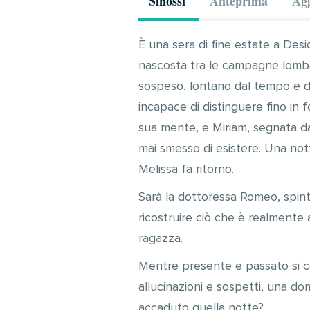
Sinossi
Anteprima
Agg
È una sera di fine estate a Desi
nascosta tra le campagne lomb
sospeso, lontano dal tempo e dal
incapace di distinguere fino in
sua mente, e Miriam, segnata d
mai smesso di esistere. Una nott
Melissa fa ritorno.
Sarà la dottoressa Romeo, spint
ricostruire ciò che è realmente 
ragazza.
Mentre presente e passato si co
allucinazioni e sospetti, una do
accaduto quella notte?