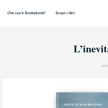
Che cos’è Bookabook?
Scopri i libri
L’inevit
DI
D