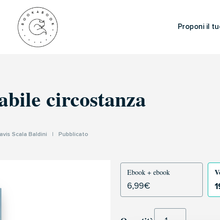
Proponi il tu
abile circostanza
avis Scala Baldini
|
Pubblicato
V
Ebook + ebook
1
6,99
€