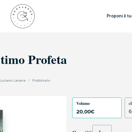
Proponi il tu
ltimo Profeta
Luciano Lavarra
|
Pubblicato
Volume
e
20,00
€
6