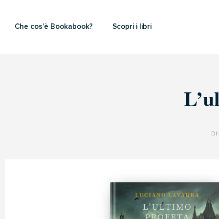
Che cos’è Bookabook?
Scopri i libri
L’u
DI