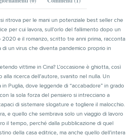
iornamenti (0)
Commenti (1)
si ritrova per le mani un potenziale best seller che
ice per cui lavora, sull’orlo del fallimento dopo un
o 2020 e il romanzo, scritto tre anni prima, racconta
a di un virus che diventa pandemico proprio in
ietendo vittime in Cina? L’occasione è ghiotta, così
alla ricerca dell’autore, svanito nel nulla. Un
à in Puglia, dove leggende di “accabadore” in grado
con la sola forza del pensiero si intrecciano a
 capaci di sistemare slogature e togliere il malocchio.
ra, e quello che sembrava solo un viaggio di lavoro
ro il tempo, perché dalla pubblicazione di quel
ino della casa editrice, ma anche quello dell’intera