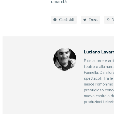
umanità.
Condividi
Tweet
Luciano Lavar
È un autore e arti
teatro e alla nar
Farinella. Da all
spettacoli. Tra l
nasce l’omonimo 
prestigioso conco
nuovo capitolo del
produzioni televis