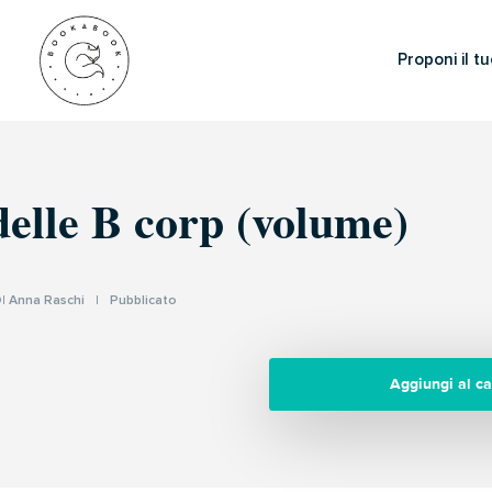
Proponi il tu
delle B corp (volume)
DI
Anna Raschi
|
Pubblicato
Aggiungi al ca