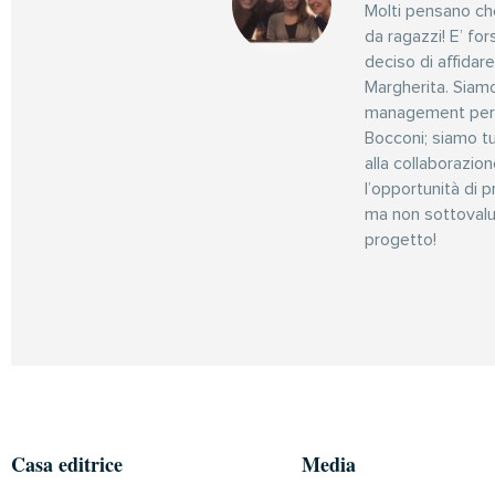
Molti pensano ch
da ragazzi! E’ fo
deciso di affidar
Margherita. Siam
management per ar
Bocconi; siamo t
alla collaborazio
l’opportunità di 
ma non sottovalut
progetto!
Casa editrice
Media