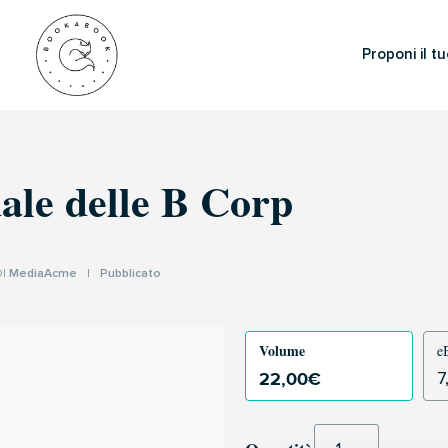
Proponi il tu
ale delle B Corp
DI
MediaAcme
|
Pubblicato
Volume
e
22,00
€
7