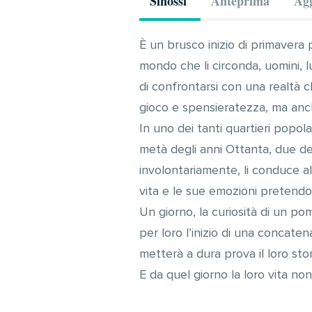
Sinossi
Anteprima
Agg
È un brusco inizio di primavera p
mondo che li circonda, uomini, lu
di confrontarsi con una realtà ch
gioco e spensieratezza, ma anche
In uno dei tanti quartieri popol
metà degli anni Ottanta, due de
involontariamente, li conduce al
vita e le sue emozioni pretendo
Un giorno, la curiosità di un p
per loro l’inizio di una concate
metterà a dura prova il loro stor
E da quel giorno la loro vita non