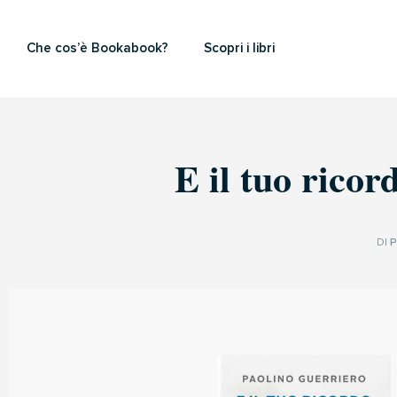
Che cos’è Bookabook?
Scopri i libri
E il tuo rico
DI
P