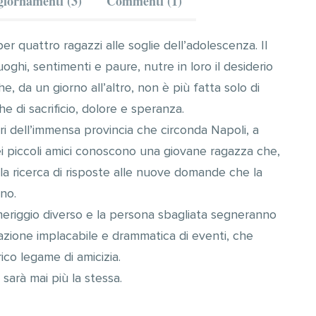
iornamenti (3)
Commenti (1)
er quattro ragazzi alle soglie dell’adolescenza. Il
oghi, sentimenti e paure, nutre in loro il desiderio
e, da un giorno all’altro, non è più fatta solo di
 di sacrificio, dolore e speranza.
ari dell’immensa provincia che circonda Napoli, a
i piccoli amici conoscono una giovane ragazza che,
la ricerca di risposte alle nuove domande che la
no.
omeriggio diverso e la persona sbagliata segneranno
nazione implacabile e drammatica di eventi, che
ico legame di amicizia.
 sarà mai più la stessa.