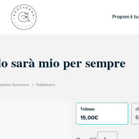
Proponi il tu
rdo sarà mio per sempre
aolino Guerriero
|
Pubblicato
Volume
e
15,00
€
6