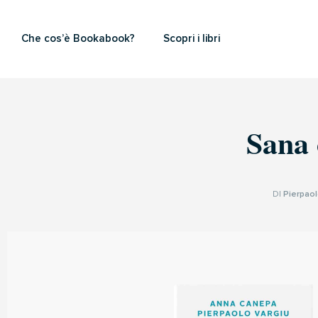
Che cos’è Bookabook?
Scopri i libri
Sana 
DI
Pierpaol