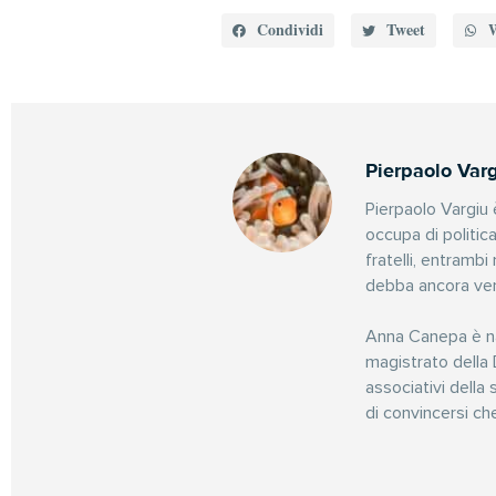
Condividi
Tweet
Pierpaolo Var
Pierpaolo Vargiu è
occupa di politic
fratelli, entramb
debba ancora ven
Anna Canepa è na
magistrato della 
associativi della
di convincersi ch