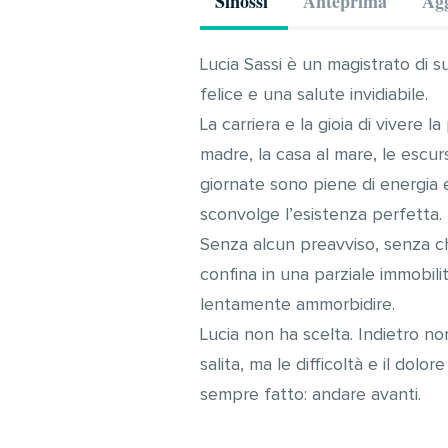
Sinossi
Anteprima
Agg
Lucia Sassi è un magistrato di s
felice e una salute invidiabile.
La carriera e la gioia di vivere la
madre, la casa al mare, le escurs
giornate sono piene di energia e
sconvolge l’esistenza perfetta.
Senza alcun preavviso, senza che
confina in una parziale immobili
lentamente ammorbidire.
Lucia non ha scelta. Indietro non
salita, ma le difficoltà e il dol
sempre fatto: andare avanti.