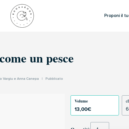
Proponi il tu
come un pesce
o Vargiu e Anna Canepa
|
Pubblicato
Volume
e
13,00
€
6