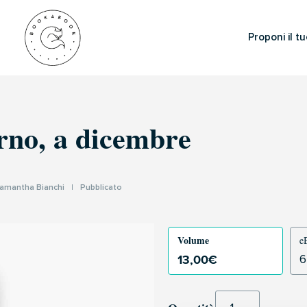
Proponi il tu
rno, a dicembre
amantha Bianchi
|
Pubblicato
Volume
e
13,00
€
6