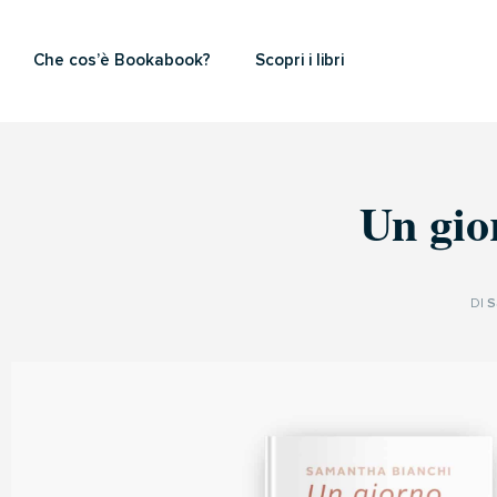
Che cos’è Bookabook?
Scopri i libri
Un gio
DI
S