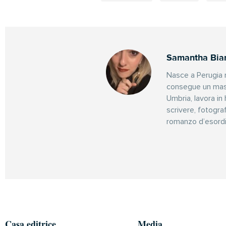
Samantha Bia
Nasce a Perugia ne
consegue un maste
Umbria, lavora in
scrivere, fotogra
romanzo d’esordi
Casa editrice
Media