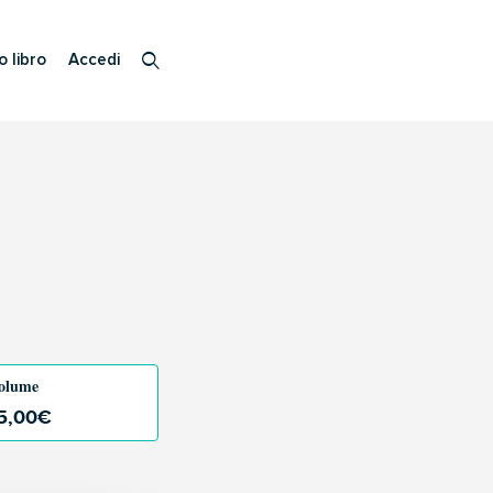
o libro
Accedi
olume
5,00
€