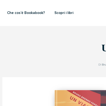
Che cos’è Bookabook?
Scopri i libri
DI
Br