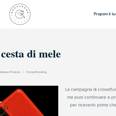
Proponi il tu
cesta di mele
abiana Polese
|
Crowdfunding
La campagna di crowdfun
ma puoi continuare a pre
per riceverlo prima che a