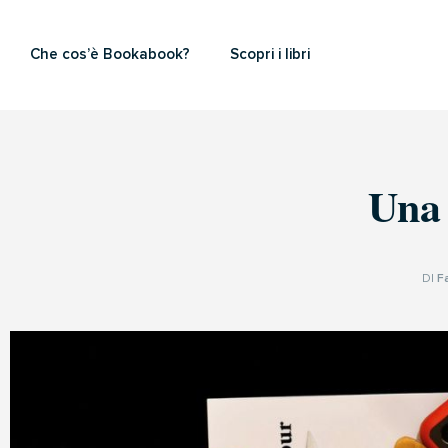
Che cos’è Bookabook?
Scopri i libri
Una 
DI
F