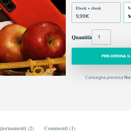
V
Ebook + ebook
1
9,99
€
Quantità
PRE-ORDINA IL
Consegna prevista
No
iornamenti (2)
Commenti (1)