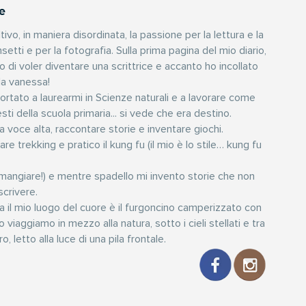
e
ltivo, in maniera disordinata, la passione per la lettura e la
insetti e per la fotografia. Sulla prima pagina del mio diario,
to di voler diventare una scrittrice e accanto ho incollato
la vanessa!
 portato a laurearmi in Scienze naturali e a lavorare come
esti della scuola primaria... si vede che era destino.
a voce alta, raccontare storie e inventare giochi.
fare trekking e pratico il kung fu (il mio è lo stile… kung fu
mangiare!) e mentre spadello mi invento storie che non
crivere.
a il mio luogo del cuore è il furgoncino camperizzato con
o viaggiamo in mezzo alla natura, sotto i cieli stellati e tra
ro, letto alla luce di una pila frontale.