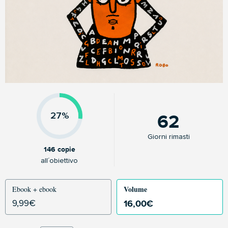
62
27%
Giorni rimasti
146 copie
all´obiettivo
Volume
Ebook + ebook
16,00
€
9,99
€