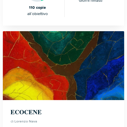
Giorni rimasti
110 copie
all´obiettivo
ECOCENE
di
Lorenzo Nava