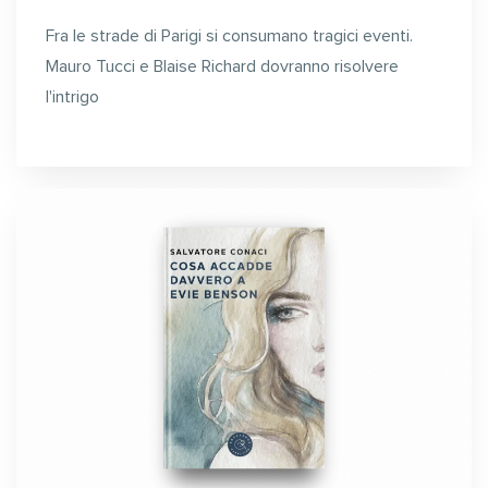
Fra le strade
di
Parigi
si
con
sumano tragici
e
venti.
Mauro
Tucci
e
Blaise
Richard
dovranno risolvere
l'intrigo