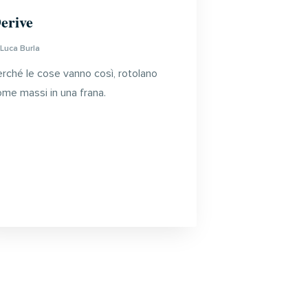
erive
i
Luca Burla
erché le cose vanno così, rotolano
ome massi in una frana.