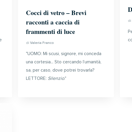
D
Cocci di vetro – Brevi
racconti a caccia di
d
frammenti di luce
P
e
c
di
Valeria Franco
"UOMO: Mi scusi, signore, mi conceda
una cortesia... Sto cercando l’umanità,
sa, per caso, dove potrei trovarla?
LETTORE:
Silenzio
."