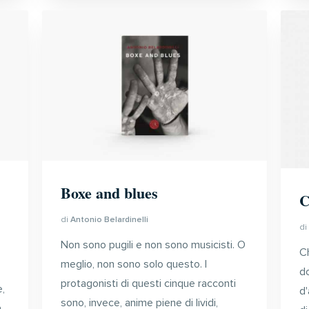
Boxe and blues
C
di
Antonio Belardinelli
d
Non sono pugili e non sono musicisti. O
Ch
meglio, non sono solo questo. I
d
protagonisti di questi cinque racconti
,
d'
sono, invece, anime piene di lividi,
a