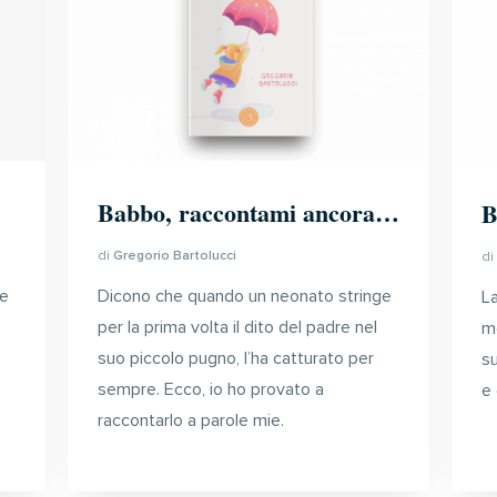
Babbo, raccontami ancora…
B
di
Gregorio Bartolucci
d
te
Dicono che quando un neonato stringe
La
per la prima volta il dito del padre nel
m
suo piccolo pugno, l’ha catturato per
su
sempre.
Ecco, io ho provato a
e 
raccontarlo a parole mie.