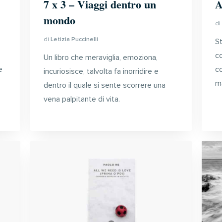
7 x 3 – Viaggi dentro un
A
mondo
d
di
Letizia Puccinelli
S
co
Un libro che meraviglia, emoziona,
e
c
incuriosisce, talvolta fa inorridire e
m
dentro il quale si sente scorrere una
vena palpitante di vita.