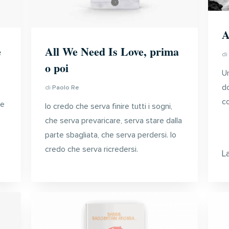
A
e
All We Need Is Love, prima
d
o poi
Un
do
di
Paolo Re
co
le
Io credo che serva finire tutti i sogni,
che serva prevaricare, serva stare dalla
parte sbagliata, che serva perdersi. Io
credo che serva ricredersi.
L